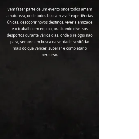
Vem fazer parte de um evento onde todos amam
a natureza, onde todos buscam viver experiências
únicas, descobrir novos destinos, viver a amizade
e o trabalho em equipa, praticando diversos
desportos durante vários dias, onde o relógio não
para, sempre em busca da verdadeira vitória:
mais do que vencer, superar e completar o
percurso.
Natureza
Natureza
Multidesportos Resistência
Multidesportos Resistência
balho Em Equipa
balho Em Equipa
Descubrir Um Novo Destino
Descubrir Um Novo Destino
Experiência Única
Experiência Única
Supera-Te!
Supera-Te!