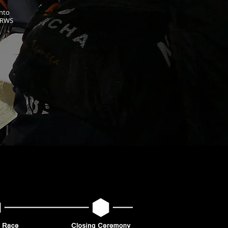
ento
 ARWS