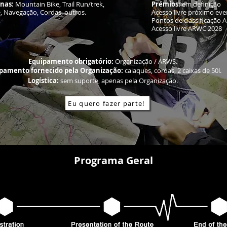
inas:
Mountain Bike, Trail Run/trek,
Prémios:
em definição
, Navegação, Cordas, outros.
Acesso livre próximo ev
Pontos de classificação
Acesso livre ARWC 2028
Equipamento obrigatório:
Organização / ARWS.
pamento fornecido pela Organização:
caiaques, cordas, 2 caixas de 50l.
Logística:
sem suporte, apenas pela Organização.
Eu quero fazer parte!
Programa Geral